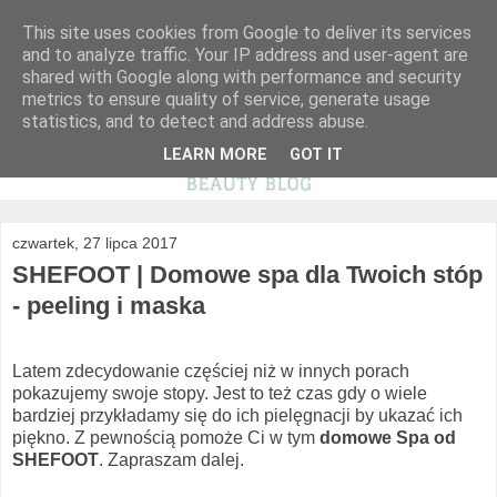
This site uses cookies from Google to deliver its services
and to analyze traffic. Your IP address and user-agent are
shared with Google along with performance and security
metrics to ensure quality of service, generate usage
statistics, and to detect and address abuse.
LEARN MORE
GOT IT
czwartek, 27 lipca 2017
SHEFOOT | Domowe spa dla Twoich stóp
- peeling i maska
Latem zdecydowanie częściej niż w innych porach
pokazujemy swoje stopy. Jest to też czas gdy o wiele
bardziej przykładamy się do ich pielęgnacji by ukazać ich
piękno. Z pewnością pomoże Ci w tym
domowe Spa od
SHEFOOT
. Zapraszam dalej.