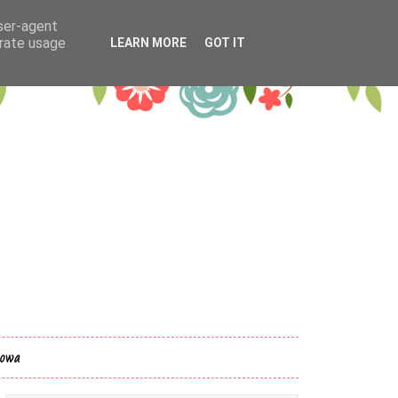
user-agent
erate usage
LEARN MORE
GOT IT
kowa