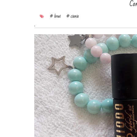
Con
# brwi
# cienie
.