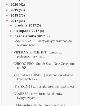
2020
(42)
►
2019
(57)
►
2018
(70)
►
2017
(66)
▼
grudnia 2017
(6)
►
listopada 2017
(6)
►
października 2017
(9)
▼
BANIA AGAFII | odżywiający szampon do
włosów: rege...
VIPERA STENCIL KIT | zestaw do
pielęgnacji brwi za...
CHIODO PRO | Sun & Sea - New Generation
nr. 768 - ...
VATIKA NATURALS | szampon do włosów
kręconych z ek...
IT'S SKIN | Pearl bright essential mask sheet
CLARESA | nowa formuła lakierów
hybrydowych.
ETJA - naturalny olej bio - olej lniany