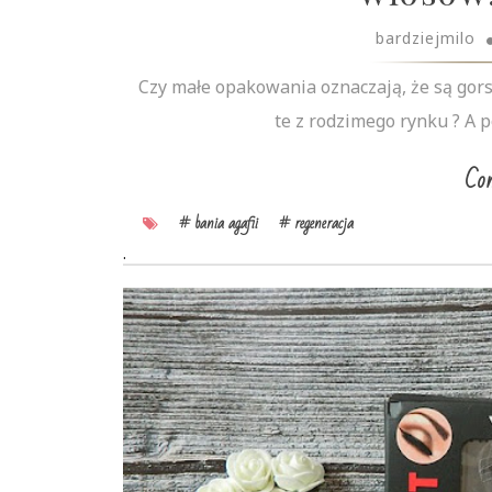
bardziejmilo
Czy małe opakowania oznaczają, że są gors
te z rodzimego rynku ? A p
Con
# bania agafii
# regeneracja
.