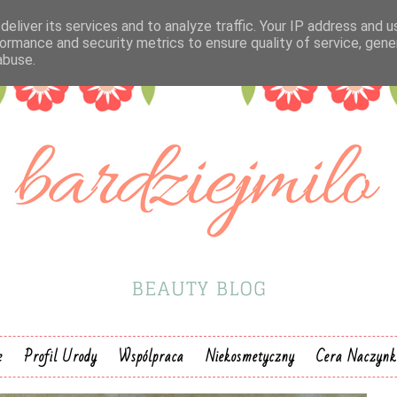
eliver its services and to analyze traffic. Your IP address and 
ormance and security metrics to ensure quality of service, gen
abuse.
e
Profil Urody
Wspólpraca
Niekosmetyczny
Cera Naczyn