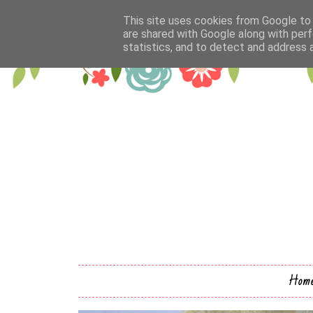
This site uses cookies from Google to d
are shared with Google along with perf
statistics, and to detect and address 
Hom