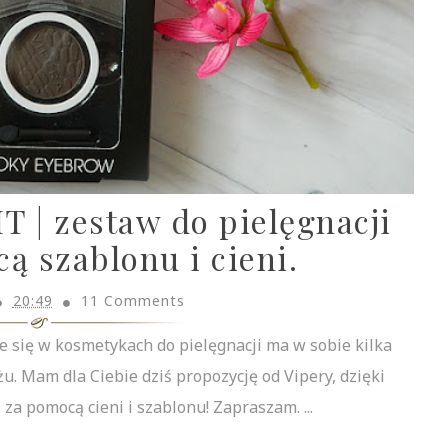
 | zestaw do pielęgnacji
ą szablonu i cieni.
20:49
11 Comments
je się w kosmetykach do pielęgnacji ma w sobie kilka
. Mam dla Ciebie dziś propozycję od Vipery, dzięki
za pomocą cieni i szablonu! Zapraszam. ...