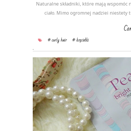
Naturalne składniki, które mają wspomóc n
ciało. Mimo ogromnej nadziei niestety tu
Con
# curly hair
# kręciołki
.