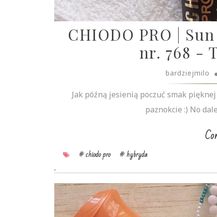
CHIODO PRO | Sun 
nr. 768 - 
bardziejmilo
Jak późną jesienią poczuć smak pięknej 
paznokcie :) No dale
Con
# chiodo pro
# hybryda
.