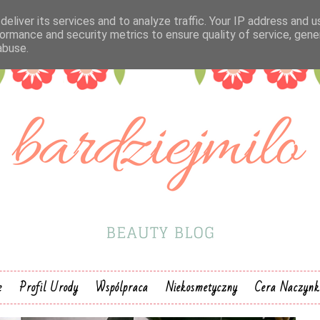
eliver its services and to analyze traffic. Your IP address and 
ormance and security metrics to ensure quality of service, gen
abuse.
e
Profil Urody
Wspólpraca
Niekosmetyczny
Cera Naczyn