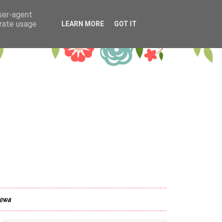
user-agent
erate usage
LEARN MORE
GOT IT
kowa