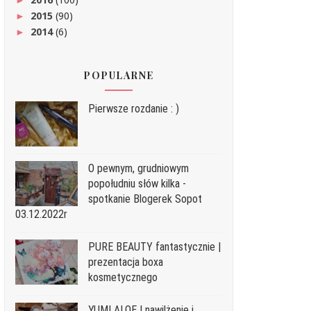
2015
(90)
►
2014
(6)
►
POPULARNE
Pierwsze rozdanie : )
O pewnym, grudniowym
popołudniu słów kilka -
spotkanie Blogerek Sopot
03.12.2022r
PURE BEAUTY fantastycznie |
prezentacja boxa
kosmetycznego
YUMI ALOE | nawilżenie i