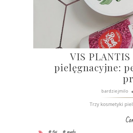
VIS PLANTIS 
pielęgnacyjne: pe
pr
bardziejmilo
Trzy kosmetyki piel
Con
# figi
# masło