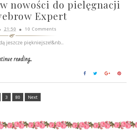
aw nowości do pielęgnacji
yebrow Expert
21:50
10 Comments
ą jeszcze piękniejsze!&nb...
tinue reading...
3
80
Next