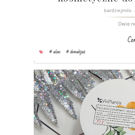
bardziejmilo
Dwie no
Con
# aloes
# demakijaż
.