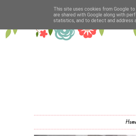
This site uses cookies from Google to d
are shared with Google along with perf
statistics, and to detect and address 
Hom