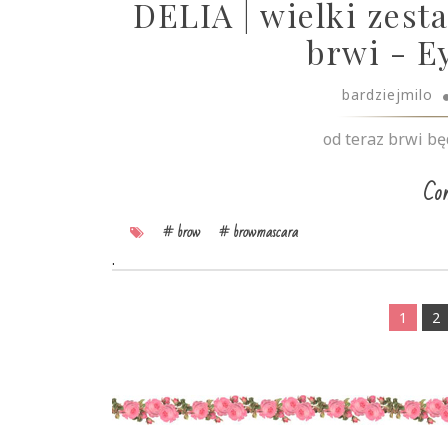
DELIA | wielki zest
brwi - E
bardziejmilo
od teraz brwi będ
Con
# brow
# browmascara
.
1
2