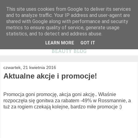
This site uses cookies from Google to deliver its services
and to analyze traffic. Your IP address and user-agent are
shared with Google along with performance and security
metrics to ensure quality of service, generate usage
statistics, and to detect and address abuse.
LEARN MORE
GOT IT
czwartek, 21 kwietnia 2016
Aktualne akcje i promocje!
Promocja goni promocję, akcja goni akcję.. Właśnie
rozpoczęła się gonitwa za rabatem -49% w Rossmannie, a
tuż za rogiem czekają kolejne, bardzo miłe promocje :)