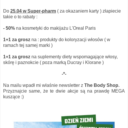
Do
25.04 w Super-pharm
( za okazaniem karty ) złapiecie
takie o to rabaty :
- 50%
na kosmetyki do makijażu L'Oreal Paris
1+1 za grosz
na : produkty do koloryzacji włosów ( w
ramach tej samej marki )
1+1 za grosz
na suplementy diety wspomagające włosy,
skórę i paznokcie ( poza marką Ducray i Klorane )
-*-
Na mailu wpadł mi właśnie newsletter z
The Body Shop.
Przyznajcie same, że te dwie akcje są na prawdę MEGA
kuszące :)