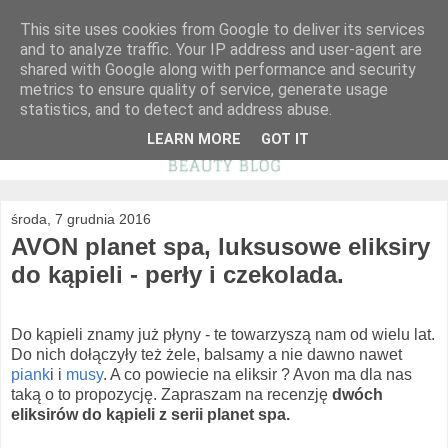
This site uses cookies from Google to deliver its services
and to analyze traffic. Your IP address and user-agent are
shared with Google along with performance and security
metrics to ensure quality of service, generate usage
statistics, and to detect and address abuse.
LEARN MORE
GOT IT
środa, 7 grudnia 2016
AVON planet spa, luksusowe eliksiry
do kąpieli - perły i czekolada.
Do kąpieli znamy już płyny - te towarzyszą nam od wielu lat.
Do nich dołączyły też żele, balsamy a nie dawno nawet
piank
i i
musy
. A co powiecie na eliksir ? Avon ma dla nas
taką o to propozycję. Zapraszam na recenzję
dwóch
eliksirów do kąpieli z serii planet spa.