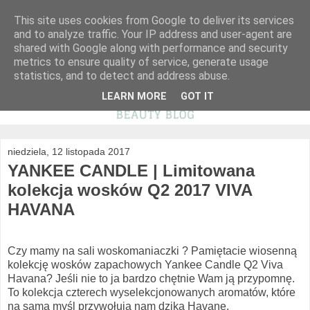
This site uses cookies from Google to deliver its services
and to analyze traffic. Your IP address and user-agent are
shared with Google along with performance and security
metrics to ensure quality of service, generate usage
statistics, and to detect and address abuse.
LEARN MORE
GOT IT
niedziela, 12 listopada 2017
YANKEE CANDLE | Limitowana
kolekcja wosków Q2 2017 VIVA
HAVANA
Czy mamy na sali woskomaniaczki ? Pamiętacie wiosenną
kolekcję wosków zapachowych Yankee Candle Q2 Viva
Havana? Jeśli nie to ja bardzo chętnie Wam ją przypomnę.
To kolekcja czterech wyselekcjonowanych aromatów, które
na samą myśl przywołują nam dziką Havanę.