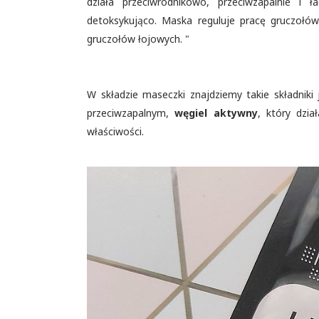
działa przeciwrodnikowo, przeciwzapalnie i 
detoksykująco. Maska reguluje pracę gruczołów
gruczołów łojowych. "
W składzie maseczki znajdziemy takie składniki 
przeciwzapalnym,
węgiel aktywny
, który dzi
właściwości.