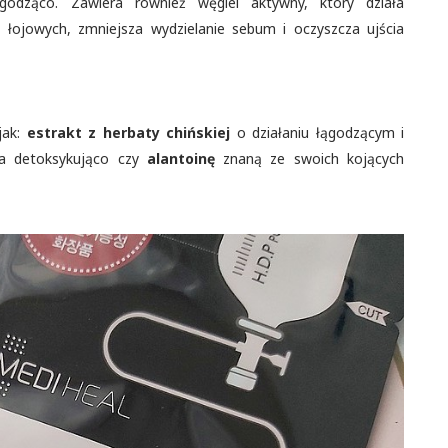
łagodząco. Zawiera również węgiel aktywny, który działa
 łojowych, zmniejsza wydzielanie sebum i oczyszcza ujścia
jak:
estrakt z herbaty chińskiej
o działaniu łągodzącym i
ała detoksykująco czy
alantoinę
znaną ze swoich kojących