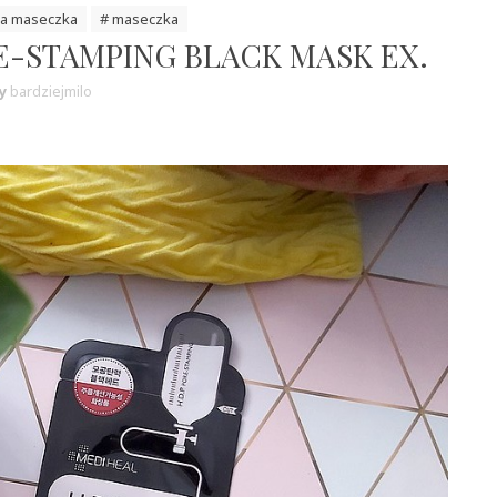
na maseczka
# maseczka
RE-STAMPING BLACK MASK EX.
y
bardziejmilo