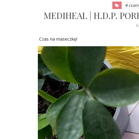
# czar
MEDIHEAL | H.D.P. PO
b
Czas na maseczkę!