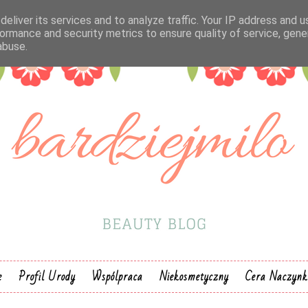
eliver its services and to analyze traffic. Your IP address and 
ormance and security metrics to ensure quality of service, gen
abuse.
e
Profil Urody
Wspólpraca
Niekosmetyczny
Cera Naczyn