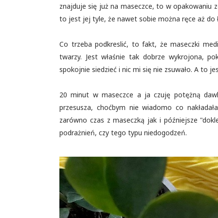
znajduje się już na maseczce, to w opakowaniu z
to jest jej tyle, że nawet sobie można ręce aż do
Co trzeba podkreslić, to fakt, że maseczki medi
twarzy. Jest właśnie tak dobrze wykrojona, p
spokojnie siedzieć i nic mi się nie zsuwało. A to 
20 minut w maseczce a ja czuję potężną dawkę 
przesusza, choćbym nie wiadomo co nakładała. A
zarówno czas z maseczką jak i późniejsze "dokl
podrażnień, czy tego typu niedogodzeń.