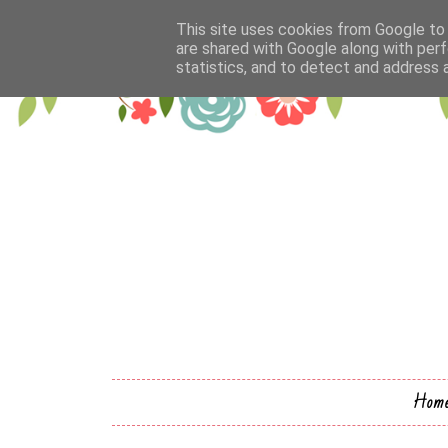
This site uses cookies from Google to d
are shared with Google along with perf
statistics, and to detect and address 
Hom