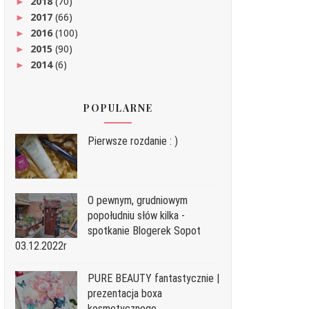
2018
(70)
►
2017
(66)
►
2016
(100)
►
2015
(90)
►
2014
(6)
►
POPULARNE
Pierwsze rozdanie : )
O pewnym, grudniowym
popołudniu słów kilka -
spotkanie Blogerek Sopot
03.12.2022r
PURE BEAUTY fantastycznie |
prezentacja boxa
kosmetycznego