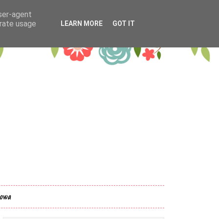
user-agent
erate usage
LEARN MORE
GOT IT
kowa