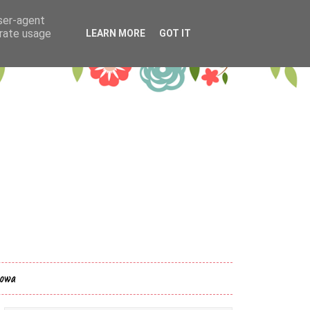
user-agent
erate usage
LEARN MORE
GOT IT
kowa