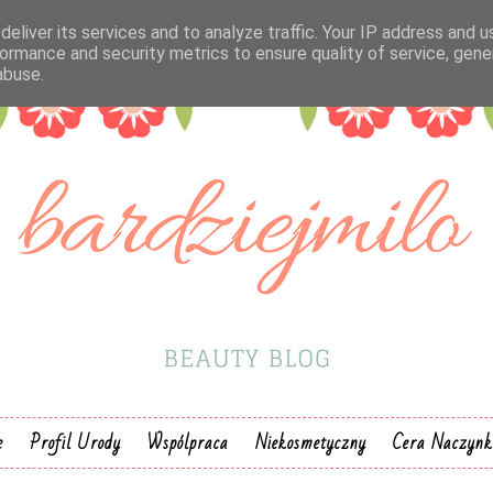
eliver its services and to analyze traffic. Your IP address and 
ormance and security metrics to ensure quality of service, gen
abuse.
e
Profil Urody
Wspólpraca
Niekosmetyczny
Cera Naczyn