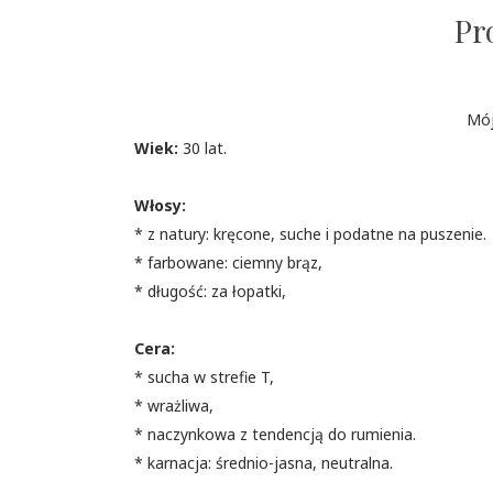
Pr
Mój
Wiek:
30 lat.
Włosy:
* z natury: kręcone, suche i podatne na puszenie.
* farbowane: ciemny brąz,
* długość: za łopatki,
Cera:
* sucha w strefie T,
* wrażliwa,
* naczynkowa z tendencją do rumienia.
* karnacja: średnio-jasna, neutralna.