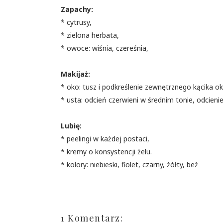
Zapachy:
* cytrusy,
* zielona herbata,
* owoce: wiśnia, czereśnia,
Makijaż:
* oko: tusz i podkreślenie zewnętrznego kącika oka
* usta: odcień czerwieni w średnim tonie, odcieni
Lubię:
* peelingi w każdej postaci,
* kremy o konsystencji żelu.
* kolory: niebieski, fiolet, czarny, żółty, beż
1 Komentarz: