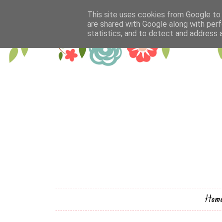
This site uses cookies from Google to d
are shared with Google along with perf
statistics, and to detect and address 
Hom