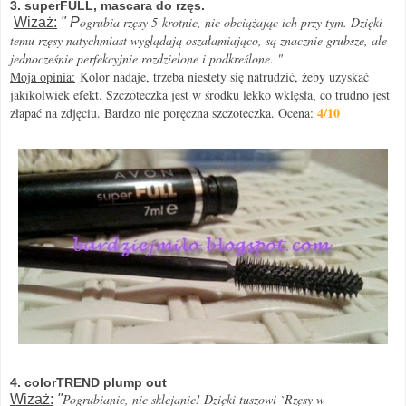
3. superFULL, mascara do rzęs.
ogrubia rzęsy 5-krotnie, nie obciążając ich przy tym. Dzięki
Wizaż:
" P
temu rzęsy natychmiast wyglądają oszałamiająco, są znacznie grubsze, ale
jednocześnie perfekcyjnie rozdzielone i podkreślone. "
Moja opinia:
Kolor nadaje, trzeba niestety się natrudzić, żeby uzyskać
jakikolwiek efekt. Szczoteczka jest w środku lekko wklęsła, co trudno jest
4/10
złapać na zdjęciu. Bardzo nie poręczna szczoteczka. Ocena:
4. colorTREND plump out
Pogrubianie, nie sklejanie! Dzięki tuszowi `Rzęsy w
Wizaż:
"