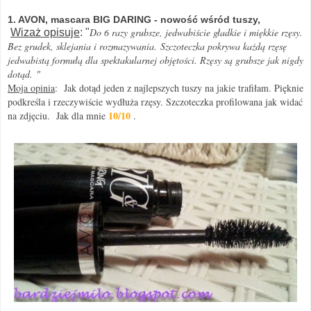
1. AVON, mascara BIG DARING
- nowość wśród tuszy,
Do 6 razy grubsze, jedwabiście gładkie i miękkie rzęsy.
Wizaż opisuje
: "
Bez grudek, sklejania i rozmazywania.
Szczoteczka pokrywa każdą rzęsę
jedwabistą formułą dla spektakularnej objętości. Rzęsy są grubsze jak nigdy
dotąd.
"
Moja opinia
: Jak dotąd jeden z najlepszych tuszy na jakie trafiłam. Pięknie
podkreśla i rzeczywiście wydłuża rzęsy. Szczoteczka profilowana jak widać
10/10
na zdjęciu. Jak dla mnie
.