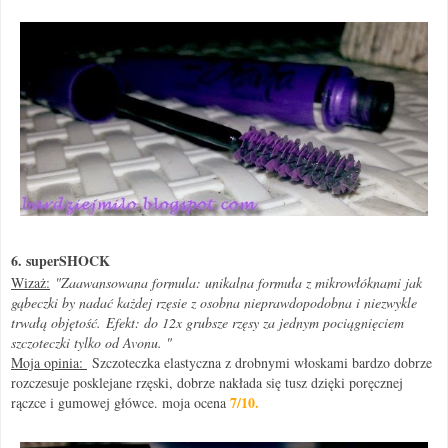
6. superSHOCK
Wizaż:
"
Zaawansowana formula: unikalna formuła z mikrowłóknami jak
gąbeczki by nadać każdej rzęsie z osobna nieprawdopodobna i niezwykle
trwałą objętość.
Efekt: do 12x grubsze rzęsy za jednym pociągnięciem
szczoteczki tylko od Avonu. "
Moja opinia:
Szczoteczka elastyczna z drobnymi włoskami bardzo dobrze
rozczesuje posklejane rzęski, dobrze nakłada się tusz dzięki poręcznej
7/10.
rączce i gumowej główce. moja ocena