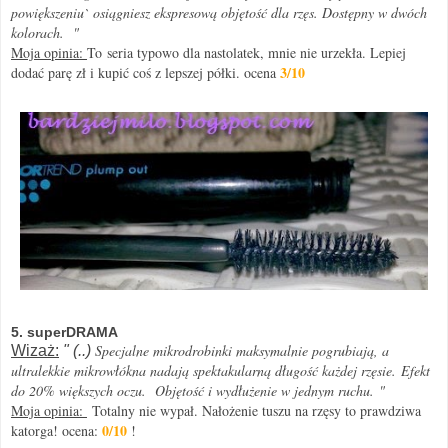
powiększeniu` osiągniesz ekspresową objętość dla rzęs. Dostępny w dwóch
kolorach.
"
Moja opinia:
To seria typowo dla nastolatek, mnie nie urzekła. Lepiej
3/10
dodać parę zł i kupić coś z lepszej półki. ocena
5. superDRAMA
Specjalne mikrodrobinki maksymalnie pogrubiają, a
Wizaż:
" (..)
ultralekkie mikrowłókna nadają spektakularną długość każdej rzęsie.
Efekt
do 20% większych oczu.
Objętość i wydłużenie w jednym ruchu.
"
Moja opinia:
Totalny nie wypał. Nałożenie tuszu na rzęsy to prawdziwa
0/10
katorga! ocena:
!