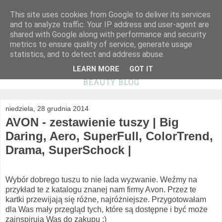
This site uses cookies from Google to deliver its services
and to analyze traffic. Your IP address and user-agent are
shared with Google along with performance and security
metrics to ensure quality of service, generate usage
statistics, and to detect and address abuse.
LEARN MORE
GOT IT
niedziela, 28 grudnia 2014
AVON - zestawienie tuszy | Big
Daring, Aero, SuperFull, ColorTrend,
Drama, SuperSchock |
Wybór dobrego tuszu to nie lada wyzwanie. Weźmy na
przykład te z katalogu znanej nam firmy Avon. Przez te
kartki przewijają się różne, najróżniejsze. Przygotowałam
dla Was mały przegląd tych, które są dostępne i być może
zainspirują Was do zakupu :)