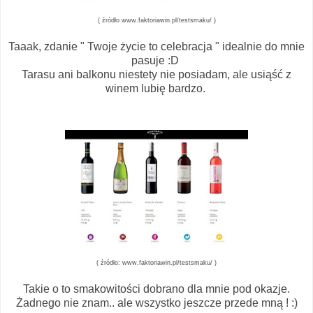
( źródło www.faktoriawin.pl/testsmaku/ )
Taaak, zdanie " Twoje życie to celebracja " idealnie do mnie
pasuje :D
Tarasu ani balkonu niestety nie posiadam, ale usiąść z
winem lubię bardzo.
( źródło: www.faktoriawin.pl/testsmaku/ )
Takie o to smakowitości dobrano dla mnie pod okazje.
Żadnego nie znam.. ale wszystko jeszcze przede mną ! :)