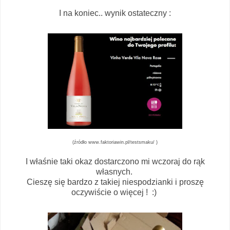
I na koniec.. wynik ostateczny :
(źródło www.faktoriawin.pl/testsmaku/ )
I właśnie taki okaz dostarczono mi wczoraj do rąk
własnych.
Cieszę się bardzo z takiej niespodzianki i proszę
oczywiście o więcej ! :)