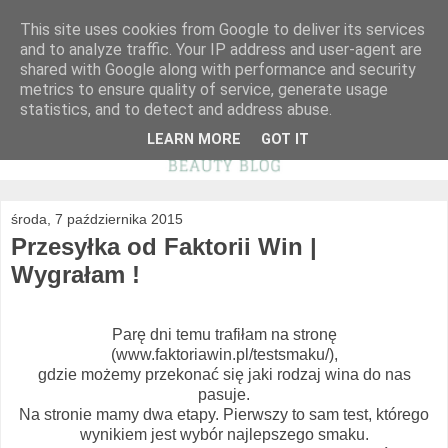
This site uses cookies from Google to deliver its services
and to analyze traffic. Your IP address and user-agent are
shared with Google along with performance and security
metrics to ensure quality of service, generate usage
statistics, and to detect and address abuse.
LEARN MORE
GOT IT
środa, 7 października 2015
Przesyłka od Faktorii Win |
Wygrałam !
Parę dni temu trafiłam na stronę
(www.faktoriawin.pl/testsmaku/),
gdzie możemy przekonać się jaki rodzaj wina do nas
pasuje.
Na stronie mamy dwa etapy. Pierwszy to sam test, którego
wynikiem jest wybór najlepszego smaku.