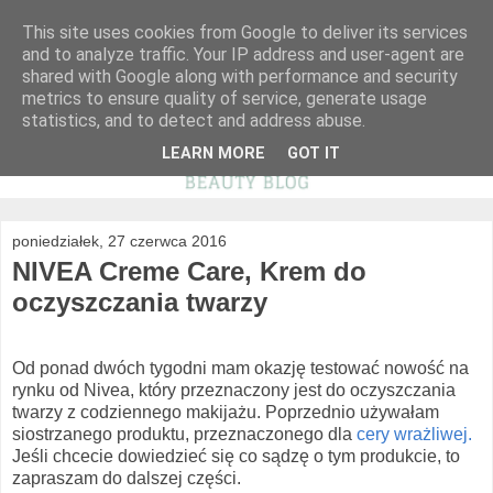
This site uses cookies from Google to deliver its services
and to analyze traffic. Your IP address and user-agent are
shared with Google along with performance and security
metrics to ensure quality of service, generate usage
statistics, and to detect and address abuse.
LEARN MORE
GOT IT
poniedziałek, 27 czerwca 2016
NIVEA Creme Care, Krem do
oczyszczania twarzy
Od ponad dwóch tygodni mam okazję testować nowość na
rynku od Nivea, który przeznaczony jest do oczyszczania
twarzy z codziennego makijażu. Poprzednio używałam
siostrzanego produktu, przeznaczonego dla
cery wrażliwej.
Jeśli chcecie dowiedzieć się co sądzę o tym produkcie, to
zapraszam do dalszej części.