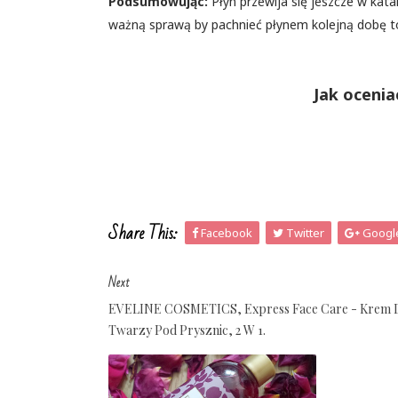
Podsumowując:
Płyn przewija się jeszcze w katal
ważną sprawą by pachnieć płynem kolejną dobę to
Jak ocenia
Share This:
Facebook
Twitter
Googl
Next
EVELINE COSMETICS, Express Face Care - Krem 
Twarzy Pod Prysznic, 2 W 1.