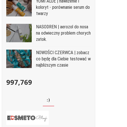
YUMI ALOE | nawilżenie i
koloryt - porównanie serum do
twarzy
NASODREN | aerozol do nosa
na odwieczny problem chorych
zatok.
NOWOŚCI CZERWCA | zobacz
co będę dla Ciebie testować w
najbliższym czasie
997,769
:)