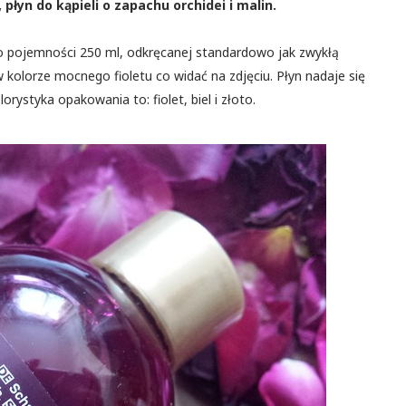
płyn do kąpieli o zapachu orchidei i malin.
 o pojemności 250 ml, odkręcanej standardowo jak zwykłą
w kolorze mocnego fioletu co widać na zdjęciu. Płyn nadaje się
orystyka opakowania to: fiolet, biel i złoto.