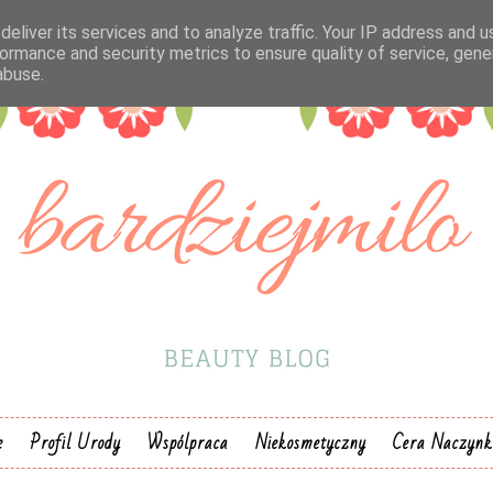
eliver its services and to analyze traffic. Your IP address and 
ormance and security metrics to ensure quality of service, gen
abuse.
e
Profil Urody
Wspólpraca
Niekosmetyczny
Cera Naczyn