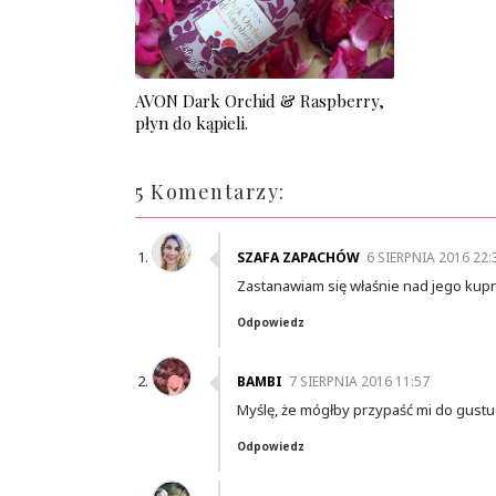
AVON Dark Orchid & Raspberry,
płyn do kąpieli.
5 Komentarzy:
SZAFA ZAPACHÓW
6 SIERPNIA 2016 22:
Zastanawiam się właśnie nad jego kup
Odpowiedz
BAMBI
7 SIERPNIA 2016 11:57
Myślę, że mógłby przypaść mi do gustu 
Odpowiedz