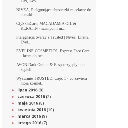
Dax, Avo...
NIVEA, Pielęgnujące chusteczki micelarne do
demaki...
GlySkinCare, MACADAMIA OIL &
KERATIN - szampon i m...
Pielęgnacja twarzy z Trusted | Nivea, Lirene,
Evel...
EVELINE COSMETICS, Express Face Care
- krem do twa...
AVON Dark Orchid & Raspberry, płyn do
kąpieli.
Wyzwanie TRUSTED, część 1 - co zawiera
moja kosmet...
lipca 2016
(8)
►
czerwca 2016
(2)
►
maja 2016
(8)
►
kwietnia 2016
(10)
►
marca 2016
(9)
►
lutego 2016
(7)
►