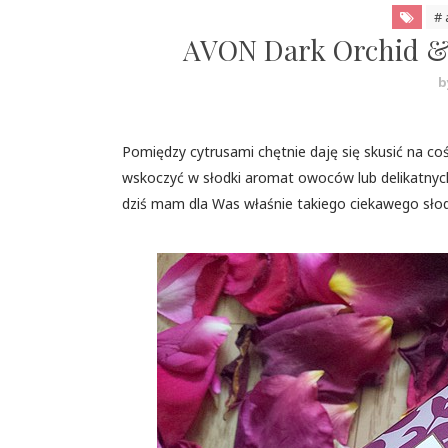
# 
AVON Dark Orchid & R
b
Pomiędzy cytrusami chętnie daję się skusić na co
wskoczyć w słodki aromat owoców lub delikatnych k
dziś mam dla Was właśnie takiego ciekawego słod