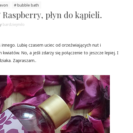
avon
# bubble bath
aspberry, płyn do kąpieli.
y
bardziejmilo
ś innego. Lubię czasem uciec od orzeźwiających nut i
wiatów. No, a jeśli zdarzy się połączenie to jeszcze lepiej. I
ziaka. Zapraszam..