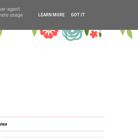
user-agent
erate usage
LEARN MORE
GOT IT
kowa