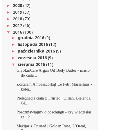
2020
(42)
►
2019
(57)
►
2018
(70)
►
2017
(66)
►
2016
(100)
▼
grudnia 2016
(9)
►
listopada 2016
(12)
►
października 2016
(9)
►
września 2016
(9)
►
sierpnia 2016
(11)
▼
GlySkinCare Argan Oil Body Butter - masło
do ciała...
Zostałam Ambasadorką! Le Petit Marseiliais -
kolej...
Pielęgnacja ciała z Trusted | Oillan, Bielenda,
Gl...
Porozmawiajmy o coachingu - czy wiedziałaś
że.. ?
Makijaż z Trusted | Golden Rose, L'Oreal,