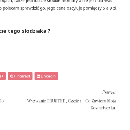
ogach, także jeśli lubicie słodkie aromaty a nie jest dla Was
 polecam sprawdzić go. Jego cena oscyluje pomiędzy 5 a 9 zł.
cie tego słodziaka ?
e+
Pinterest
Linkedin
Previous
Do
Wyzwanie TRUSTED, Część 1 - Co Zawiera Moja
Kosmetyczka.