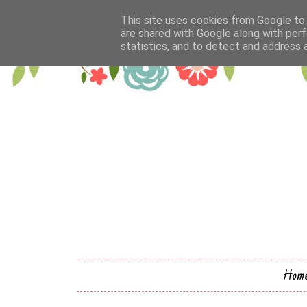
This site uses cookies from Google to d
are shared with Google along with perf
statistics, and to detect and address 
Hom