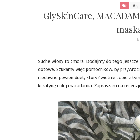
# g
GlySkinCare, MACADAMI
maska
b
Suche włosy to zmora. Dodajmy do tego jeszcze za
gotowe. Szukamy więc pomocników, by przywróc
niedawno pewien duet, który świetnie sobie z tym
keratynę i olej macadamia. Zapraszam na recenz