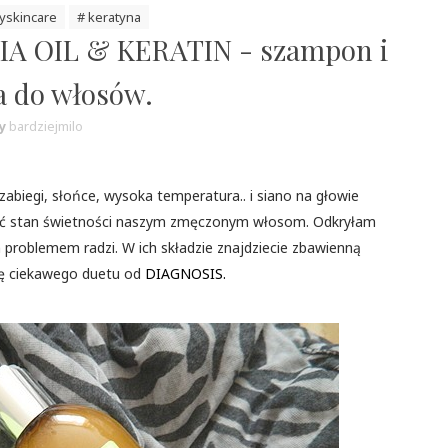
lyskincare
# keratyna
A OIL & KERATIN - szampon i
 do włosów.
y
bardziejmilo
biegi, słońce, wysoka temperatura.. i siano na głowie
ić stan świetności naszym zmęczonym włosom. Odkryłam
 problemem radzi. W ich składzie znajdziecie zbawienną
ję ciekawego duetu od
DIAGNOSIS.