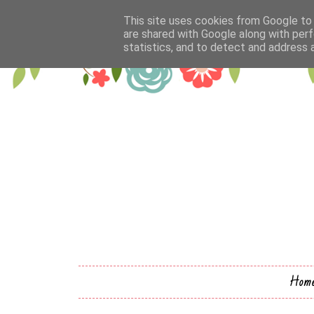
This site uses cookies from Google to d
are shared with Google along with perf
statistics, and to detect and address 
Hom