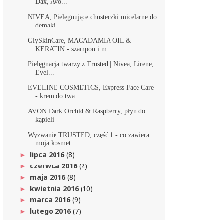
Dax, Avo...
NIVEA, Pielęgnujące chusteczki micelarne do
demaki...
GlySkinCare, MACADAMIA OIL &
KERATIN - szampon i m...
Pielęgnacja twarzy z Trusted | Nivea, Lirene,
Evel...
EVELINE COSMETICS, Express Face Care
- krem do twa...
AVON Dark Orchid & Raspberry, płyn do
kąpieli.
Wyzwanie TRUSTED, część 1 - co zawiera
moja kosmet...
lipca 2016
(8)
►
czerwca 2016
(2)
►
maja 2016
(8)
►
kwietnia 2016
(10)
►
marca 2016
(9)
►
lutego 2016
(7)
►