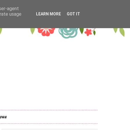
user-agent
erate usage
LEARN MORE
GOT IT
kowa