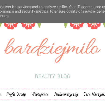
eliver its services and to analyze traffic. Your IP address and 
ormance and security metrics to ensure quality of service, gen
abuse.
e
Profil Urody
Wspólpraca
Niekosmetyczny
Cera Naczyn