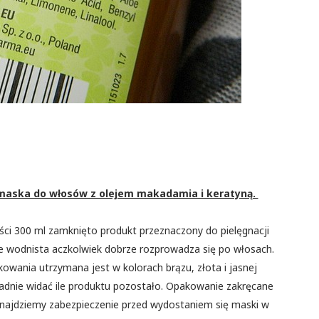
, maska do włosów z olejem makadamia i keratyną.
i 300 ml zamknięto produkt przeznaczony do pielęgnacji
ie wodnista aczkolwiek dobrze rozprowadza się po włosach.
owania utrzymana jest w kolorach brązu, złota i jasnej
ładnie widać ile produktu pozostało. Opakowanie zakręcane
znajdziemy zabezpieczenie przed wydostaniem się maski w