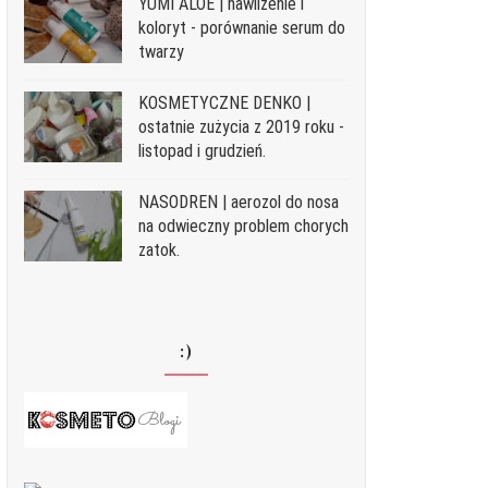
YUMI ALOE | nawilżenie i
koloryt - porównanie serum do
twarzy
KOSMETYCZNE DENKO |
ostatnie zużycia z 2019 roku -
listopad i grudzień.
NASODREN | aerozol do nosa
na odwieczny problem chorych
zatok.
:)