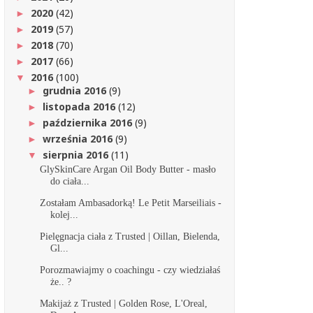
2020
(42)
►
2019
(57)
►
2018
(70)
►
2017
(66)
►
2016
(100)
▼
grudnia 2016
(9)
►
listopada 2016
(12)
►
października 2016
(9)
►
września 2016
(9)
►
sierpnia 2016
(11)
▼
GlySkinCare Argan Oil Body Butter - masło
do ciała...
Zostałam Ambasadorką! Le Petit Marseiliais -
kolej...
Pielęgnacja ciała z Trusted | Oillan, Bielenda,
Gl...
Porozmawiajmy o coachingu - czy wiedziałaś
że.. ?
Makijaż z Trusted | Golden Rose, L'Oreal,