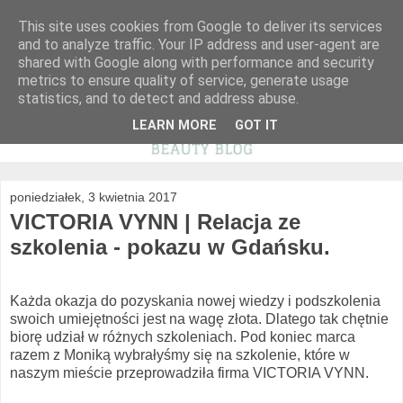
This site uses cookies from Google to deliver its services
and to analyze traffic. Your IP address and user-agent are
shared with Google along with performance and security
metrics to ensure quality of service, generate usage
statistics, and to detect and address abuse.
LEARN MORE
GOT IT
poniedziałek, 3 kwietnia 2017
VICTORIA VYNN | Relacja ze
szkolenia - pokazu w Gdańsku.
Każda okazja do pozyskania nowej wiedzy i podszkolenia
swoich umiejętności jest na wagę złota. Dlatego tak chętnie
biorę udział w różnych szkoleniach. Pod koniec marca
razem z Moniką wybrałyśmy się na szkolenie, które w
naszym mieście przeprowadziła firma VICTORIA VYNN.