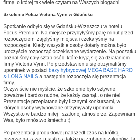
firmę, o której tak wiele czytam na Waszych blogach!
Szkolenie Pokaz Victoria Vynn w Gdańsku
Spotkanie odbyło się w Gdańsku-Wrzeszczu w hotelu
Focus Premium. Na miejsce przybyłyśmy parę minut przed
rozpoczęciem, zajęłyśmy miejsca i czekałyśmy na
rozpoczęcie. Kiedy wszystkie osoby dotarły można było
uroczyście rozpocząć oczekiwane wydarzenie. Na początku
poznaliśmy cały sztab osób, które kryją się za działaniem
firmy Victoria Vynn. Po przedstawieniu się otrzymaliśmy
upominek w postaci
bazy hybrydowej MEGA BASE HARD
& LONG NAILS
a następnie rozpoczęła się prezentacja
firmy.
Oczywiście nie myślcie, że szkolenie było sztywne,
poważne i bardzo nudne, że każdy zasnął.. o nie nie!
Prezentacje przeplatane były licznymi konkursami, w
których osoby wytypowane otrzymywały upominki.
Wszystko w bardzo miłej i szalonej atmosferze. Zapewniam
Was, było mnóstwo śmiechu :)
Po prezentacji produktowej nadszedł czas na krótką
przerwę na kawę i ciastko a także na zrobienie zakupów. Ja