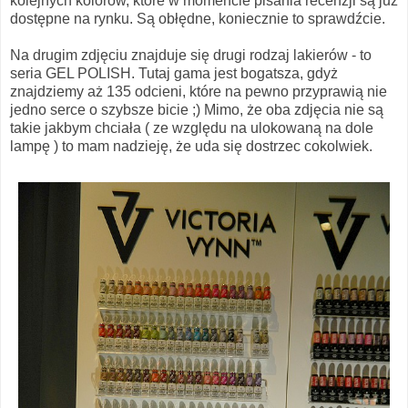
kolejnych kolorów, które w momencie pisania recenzji są już
dostępne na rynku. Są obłędne, koniecznie to sprawdźcie.
Na drugim zdjęciu znajduje się drugi rodzaj lakierów - to
seria GEL POLISH. Tutaj gama jest bogatsza, gdyż
znajdziemy aż 135 odcieni, które na pewno przyprawią nie
jedno serce o szybsze bicie ;) Mimo, że oba zdjęcia nie są
takie jakbym chciała ( ze względu na ulokowaną na dole
lampę ) to mam nadzieję, że uda się dostrzec cokolwiek.