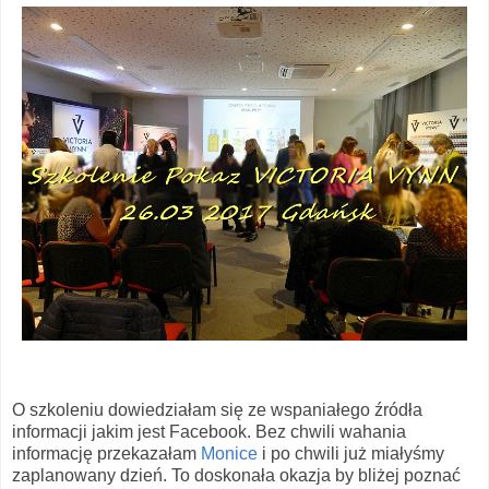
O szkoleniu dowiedziałam się ze wspaniałego źródła
informacji jakim jest Facebook. Bez chwili wahania
informację przekazałam
Monice
i po chwili już miałyśmy
zaplanowany dzień. To doskonała okazja by bliżej poznać