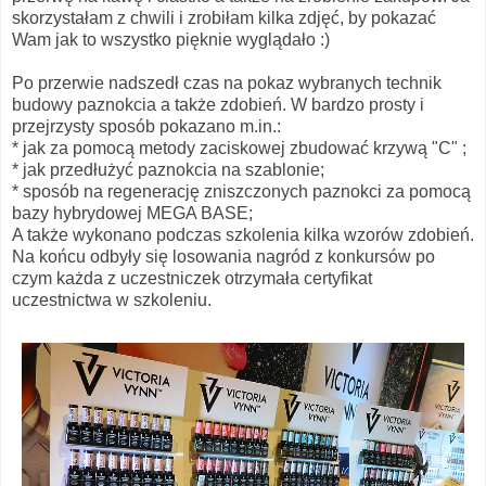
skorzystałam z chwili i zrobiłam kilka zdjęć, by pokazać
Wam jak to wszystko pięknie wyglądało :)
Po przerwie nadszedł czas na pokaz wybranych technik
budowy paznokcia a także zdobień. W bardzo prosty i
przejrzysty sposób pokazano m.in.:
* jak za pomocą metody zaciskowej zbudować krzywą "C" ;
* jak przedłużyć paznokcia na szablonie;
* sposób na regenerację zniszczonych paznokci za pomocą
bazy hybrydowej MEGA BASE;
A także wykonano podczas szkolenia kilka wzorów zdobień.
Na końcu odbyły się losowania nagród z konkursów po
czym każda z uczestniczek otrzymała certyfikat
uczestnictwa w szkoleniu.