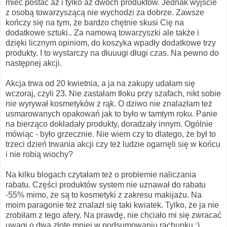
mieć postać aż i tylko aż dwóch produktów. Jednak wyjście
z osobą towarzyszącą nie wychodzi za dobrze. Zawsze
kończy się na tym, że bardzo chętnie skusi Cię na
dodatkowe sztuki.. Za namową towarzyszki ale także i
dzięki licznym opiniom, do koszyka wpadły dodatkowe trzy
produkty. I to wystarczy na dłuuugi długi czas. Na pewno do
następnej akcji.
Akcja trwa od 20 kwietnia, a ja na zakupy udałam się
wczoraj, czyli 23. Nie zastałam tłoku przy szafach, nikt sobie
nie wyrywał kosmetyków z rąk. O dziwo nie znalazłam też
usmarowanych opakowań jak to było w tamtym roku. Panie
na bierząco dokładały produkty, doradzały innym. Ogólnie
mówiąc - było grzecznie. Nie wiem czy to dlatego, że był to
trzeci dzień trwania akcji czy też ludzie ogarnęli się w końcu
i nie robią wiochy?
Na kilku blogach czytałam też o problemie naliczania
rabatu. Części produktów system nie uznawał do rabatu
-55% mimo, że są to kosmetyki z zakresu makijażu. Na
moim paragonie też znalazł się taki kwiatek. Tylko, że ja nie
zrobiłam z tego afery. Na prawdę, nie chciało mi się zwracać
uwagi o dwa złote mniej w podsumowaniu rachunku ;)