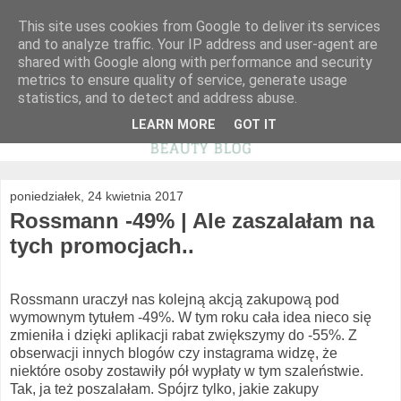
This site uses cookies from Google to deliver its services
and to analyze traffic. Your IP address and user-agent are
shared with Google along with performance and security
metrics to ensure quality of service, generate usage
statistics, and to detect and address abuse.
LEARN MORE
GOT IT
poniedziałek, 24 kwietnia 2017
Rossmann -49% | Ale zaszalałam na
tych promocjach..
Rossmann uraczył nas kolejną akcją zakupową pod
wymownym tytułem -49%. W tym roku cała idea nieco się
zmieniła i dzięki aplikacji rabat zwiększymy do -55%. Z
obserwacji innych blogów czy instagrama widzę, że
niektóre osoby zostawiły pół wypłaty w tym szaleństwie.
Tak, ja też poszalałam. Spójrz tylko, jakie zakupy