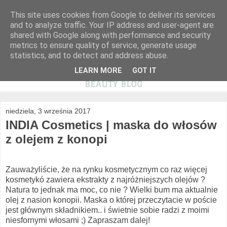
This site uses cookies from Google to deliver its services
and to analyze traffic. Your IP address and user-agent are
shared with Google along with performance and security
metrics to ensure quality of service, generate usage
statistics, and to detect and address abuse.
LEARN MORE
GOT IT
niedziela, 3 września 2017
INDIA Cosmetics | maska do włosów
z olejem z konopi
Zauważyliście, że na rynku kosmetycznym co raz więcej
kosmetykó zawiera ekstrakty z najróżniejszych olejów ?
Natura to jednak ma moc, co nie ? Wielki bum ma aktualnie
olej z nasion konopii. Maska o której przeczytacie w poście
jest głównym składnikiem.. i świetnie sobie radzi z moimi
niesfornymi włosami ;) Zapraszam dalej!