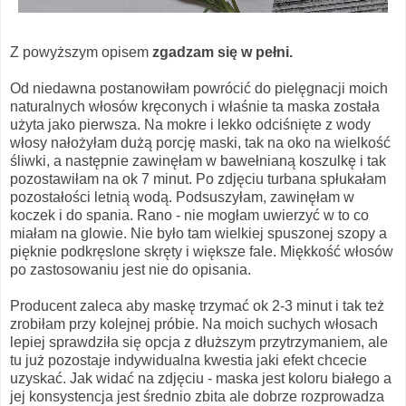
Z powyższym opisem
zgadzam się w pełni.
Od niedawna postanowiłam powrócić do pielęgnacji moich
naturalnych włosów kręconych i właśnie ta maska została
użyta jako pierwsza. Na mokre i lekko odciśnięte z wody
włosy nałożyłam dużą porcję maski, tak na oko na wielkość
śliwki, a następnie zawinęłam w bawełnianą koszulkę i tak
pozostawiłam na ok 7 minut. Po zdjęciu turbana spłukałam
pozostałości letnią wodą. Podsuszyłam, zawinęłam w
koczek i do spania. Rano - nie mogłam uwierzyć w to co
miałam na glowie. Nie było tam wielkiej spuszonej szopy a
pięknie podkręslone skręty i większe fale. Miękkość włosów
po zastosowaniu jest nie do opisania.
Producent zaleca aby maskę trzymać ok 2-3 minut i tak też
zrobiłam przy kolejnej próbie. Na moich suchych włosach
lepiej sprawdziła się opcja z dłuższym przytrzymaniem, ale
tu już pozostaje indywidualna kwestia jaki efekt chcecie
uzyskać. Jak widać na zdjęciu - maska jest koloru białego a
jej konsystencja jest średnio zbita ale dobrze rozprowadza