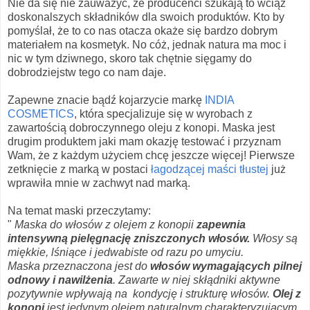
Nie da się nie zauważyć, że producenci szukają to wciąż
doskonalszych składników dla swoich produktów. Kto by
pomyślał, że to co nas otacza okaże się bardzo dobrym
materiałem na kosmetyk. No cóż, jednak natura ma moc i
nic w tym dziwnego, skoro tak chętnie sięgamy do
dobrodziejstw tego co nam daje.
Zapewne znacie bądź kojarzycie markę
INDIA
COSMETICS
, która specjalizuje się w wyrobach z
zawartością dobroczynnego oleju z konopi. Maska jest
drugim produktem jaki mam okazję testować i przyznam
Wam, że z każdym użyciem chcę jeszcze więcej! Pierwsze
zetknięcie z marką w postaci
łagodzącej maści tłustej
już
wprawiła mnie w zachwyt nad marką.
Na temat maski przeczytamy:
"
Maska do włosów z olejem z konopii
zapewnia
intensywną pielęgnację zniszczonych włosów.
Włosy są
miękkie, lśniące i jedwabiste od razu po umyciu.
Maska przeznaczona jest do
włosów wymagających pilnej
odnowy i nawilżenia
. Zawarte w niej skłądniki aktywne
pozytywnie wpływają na kondycję i strukturę włosów.
Olej z
konopi
jest jedynym olejem naturalnym charakteryzującym