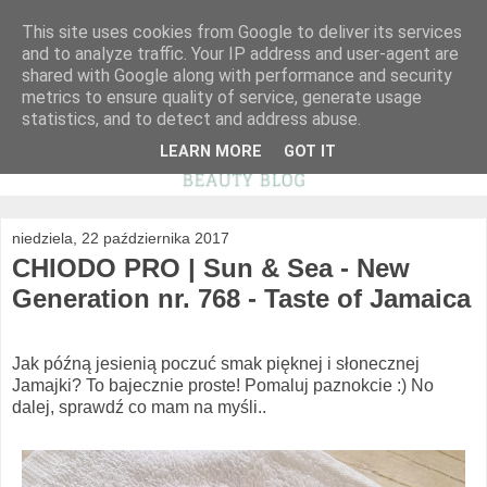
This site uses cookies from Google to deliver its services
and to analyze traffic. Your IP address and user-agent are
shared with Google along with performance and security
metrics to ensure quality of service, generate usage
statistics, and to detect and address abuse.
LEARN MORE
GOT IT
niedziela, 22 października 2017
CHIODO PRO | Sun & Sea - New
Generation nr. 768 - Taste of Jamaica
Jak późną jesienią poczuć smak pięknej i słonecznej
Jamajki? To bajecznie proste! Pomaluj paznokcie :) No
dalej, sprawdź co mam na myśli..