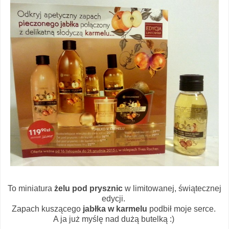
To miniatura
żelu pod prysznic
w limitowanej, świątecznej
edycji.
Zapach kuszącego
jabłka w karmelu
podbił moje serce.
A ja już myślę nad dużą butelką :)