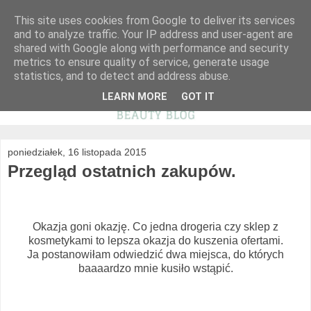
This site uses cookies from Google to deliver its services
and to analyze traffic. Your IP address and user-agent are
shared with Google along with performance and security
metrics to ensure quality of service, generate usage
statistics, and to detect and address abuse.
LEARN MORE
GOT IT
poniedziałek, 16 listopada 2015
Przegląd ostatnich zakupów.
Okazja goni okazję. Co jedna drogeria czy sklep z
kosmetykami to lepsza okazja do kuszenia ofertami.
Ja postanowiłam odwiedzić dwa miejsca, do których
baaaardzo mnie kusiło wstąpić.