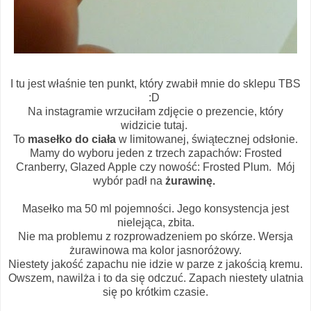
I tu jest właśnie ten punkt, który zwabił mnie do sklepu TBS
:D
Na instagramie wrzuciłam zdjęcie o prezencie, który
widzicie tutaj.
To
masełko do ciała
w limitowanej, świątecznej odsłonie.
Mamy do wyboru jeden z trzech zapachów: Frosted
Cranberry, Glazed Apple czy nowość: Frosted Plum. Mój
wybór padł na
żurawinę.
Masełko ma 50 ml pojemności. Jego konsystencja jest
nielejąca, zbita.
Nie ma problemu z rozprowadzeniem po skórze. Wersja
żurawinowa ma kolor jasnoróżowy.
Niestety jakość zapachu nie idzie w parze z jakością kremu.
Owszem, nawilża i to da się odczuć. Zapach niestety ulatnia
się po krótkim czasie.