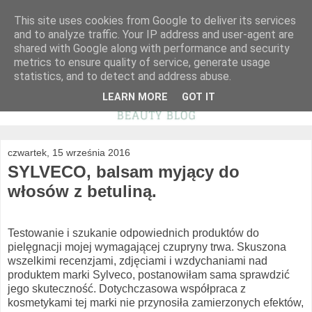
This site uses cookies from Google to deliver its services
and to analyze traffic. Your IP address and user-agent are
shared with Google along with performance and security
metrics to ensure quality of service, generate usage
statistics, and to detect and address abuse.
LEARN MORE
GOT IT
czwartek, 15 września 2016
SYLVECO, balsam myjący do
włosów z betuliną.
Testowanie i szukanie odpowiednich produktów do
pielęgnacji mojej wymagającej czupryny trwa. Skuszona
wszelkimi recenzjami, zdjęciami i wzdychaniami nad
produktem marki Sylveco, postanowiłam sama sprawdzić
jego skuteczność. Dotychczasowa współpraca z
kosmetykami tej marki nie przynosiła zamierzonych efektów,