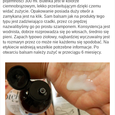
pojemności 300 ml. Butelka jest w kolorze
ciemnobrązowym, lekko prześwitującym dzięki czemu
widać zużycie. Opakowanie posiada duży otwór a
zamykana jest na klik. Sam balsam jak na produkty tego
typu jest zadziwiająco rzadki, przez co prędzej
nazwalibyśmy go po prostu szamponem. Konsystencja jest
wodnista, dobrze rozprowadza się po włosach, średnio się
pieni. Zapach typowo ziołowy, najbardziej wyczuwalny jest
tu rozmaryn przez co może nie każdemu się spodobać. Na
etykiecie widnieją wszelkie potrzebne informacje. Po
otwarciu balsam należy zużyć w przeciągu 6 miesięcy.