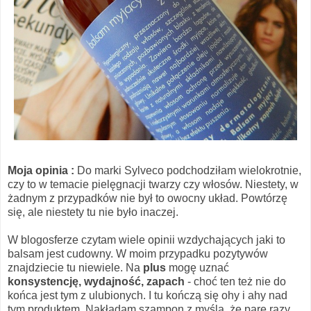
Moja opinia :
Do marki Sylveco podchodziłam wielokrotnie,
czy to w temacie pielęgnacji twarzy czy włosów. Niestety, w
żadnym z przypadków nie był to owocny układ. Powtórzę
się, ale niestety tu nie było inaczej.
W blogosferze czytam wiele opinii wzdychających jaki to
balsam jest cudowny. W moim przypadku pozytywów
znajdziecie tu niewiele. Na
plus
mogę uznać
konsystencję, wydajność, zapach
- choć ten też nie do
końca jest tym z ulubionych. I tu kończą się ohy i ahy nad
tym produktem. Nakładam szampon z myślą, że parę razy