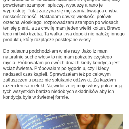
powcieram szampon, spłuczę, wysuszę a rano je
wyprostuję. Tutaj zaczyna się męczarnia trwająca chyba
nieskończoność.. Nakładam dawkę wielkości połówki
orzecha włoskiego, rozprowadzam szampon po włosach,
ten się pieni.. a za chwilę mam jeden wielki kołtun. Brawo,
tego mi było trzeba. Ta walka trwa dopóki nie nałożę innego
produktu, który rozplącze posklejane włosy.
Do balsamu podchodziłam wiele razy. Jako iż mam
naturalnie suche włosy to nie mam potrzeby częstego
mycia. Próbowałam po dwóch dniach kiedy kondycja jest
wciąż świetna. Próbowałam po tygodniu, czyli kiedy
nadszedł czas kąpieli. Sprawdzałam też po celowym
zatłuszczeniu przez nie spłukanie odżywki.. Za każdym
razem ten sam efekt. Najwidoczniej moje włosy potrzebują
tych wszystkich bardzo niedobrych składników aby ich
kondycja była w świetnej formie.