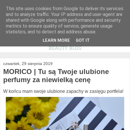
This site uses cookies from Google to deliver its services
and to analyze traffic. Your IP address and user-agent are
shared with Google along with performance and security
metrics to ensure quality of service, generate usage
statistics, and to detect and address abuse.
LEARN MORE
GOT IT
czwartek, 29 sierpnia 2019
MORICO | Tu są Twoje ulubione
perfumy za niewielką cenę
W końcu mam swoje ulubione zapachy w zasięgu portfela!