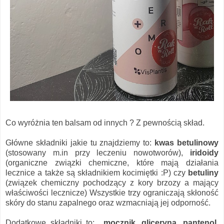
Co wyróżnia ten balsam od innych ? Z pewnością skład.
Główne składniki jakie tu znajdziemy to:
kwas betulinowy
(stosowany m.in przy leczeniu nowotworów),
iridoidy
(organiczne związki chemiczne, które mają działania
lecznice a także są składnikiem kocimiętki :P) czy
betuliny
(związek chemiczny pochodzący z kory brzozy a mający
właściwości lecznicze) Wszystkie trzy ograniczają skłoność
skóry do stanu zapalnego oraz wzmacniają jej odporność.
Dodatkowe składniki to:
mocznik, gliceryna, pantenol,