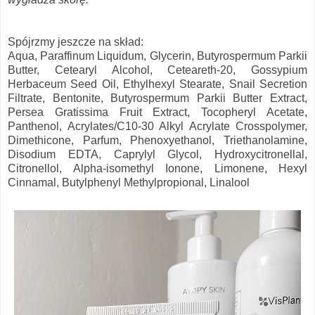
Spójrzmy jeszcze na skład:
Aqua, Paraffinum Liquidum, Glycerin, Butyrospermum Parkii
Butter, Cetearyl Alcohol, Ceteareth-20, Gossypium
Herbaceum Seed Oil, Ethylhexyl Stearate, Snail Secretion
Filtrate, Bentonite, Butyrospermum Parkii Butter Extract,
Persea Gratissima Fruit Extract, Tocopheryl Acetate,
Panthenol, Acrylates/C10-30 Alkyl Acrylate Crosspolymer,
Dimethicone, Parfum, Phenoxyethanol, Triethanolamine,
Disodium EDTA, Caprylyl Glycol, Hydroxycitronellal,
Citronellol, Alpha-isomethyl Ionone, Limonene, Hexyl
Cinnamal, Butylphenyl Methylpropional, Linalool