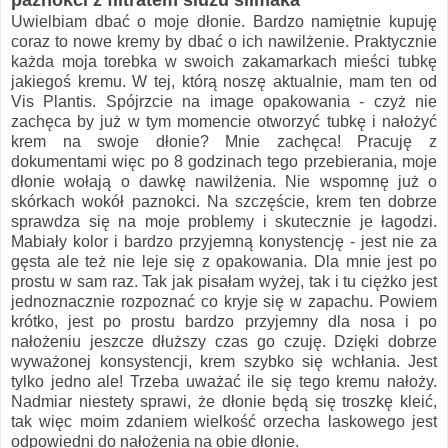
paznokci z filtratem śluzu ślimaka
Uwielbiam dbać o moje dłonie. Bardzo namiętnie kupuję
coraz to nowe kremy by dbać o ich nawilżenie. Praktycznie
każda moja torebka w swoich zakamarkach mieści tubkę
jakiegoś kremu. W tej, którą noszę aktualnie, mam ten od
Vis Plantis. Spójrzcie na image opakowania - czyż nie
zachęca by już w tym momencie otworzyć tubkę i nałożyć
krem na swoje dłonie? Mnie zachęca! Pracuję z
dokumentami więc po 8 godzinach tego przebierania, moje
dłonie wołają o dawkę nawilżenia. Nie wspomnę już o
skórkach wokół paznokci. Na szczęście, krem ten dobrze
sprawdza się na moje problemy i skutecznie je łagodzi.
Mabiały kolor i bardzo przyjemną konystencję - jest nie za
gęsta ale też nie leje się z opakowania. Dla mnie jest po
prostu w sam raz. Tak jak pisałam wyżej, tak i tu ciężko jest
jednoznacznie rozpoznać co kryje się w zapachu. Powiem
krótko, jest po prostu bardzo przyjemny dla nosa i po
nałożeniu jeszcze dłuższy czas go czuję. Dzięki dobrze
wyważonej konsystencji, krem szybko się wchłania. Jest
tylko jedno ale! Trzeba uważać ile się tego kremu nałoży.
Nadmiar niestety sprawi, że dłonie będą się troszkę kleić,
tak więc moim zdaniem wielkość orzecha laskowego jest
odpowiedni do nałożenia na obie dłonie.