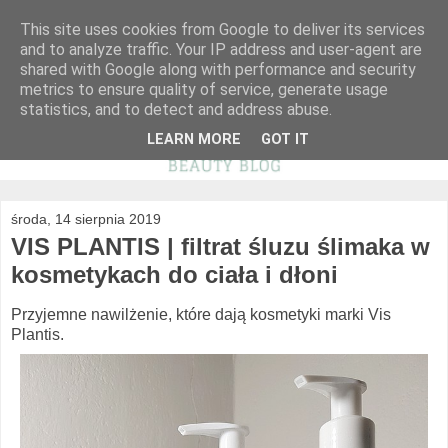
This site uses cookies from Google to deliver its services
and to analyze traffic. Your IP address and user-agent are
shared with Google along with performance and security
metrics to ensure quality of service, generate usage
statistics, and to detect and address abuse.
LEARN MORE
GOT IT
środa, 14 sierpnia 2019
VIS PLANTIS | filtrat śluzu ślimaka w
kosmetykach do ciała i dłoni
Przyjemne nawilżenie, które dają kosmetyki marki Vis
Plantis.