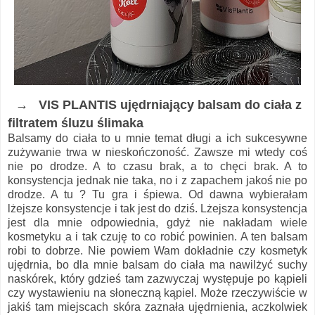
→ VIS PLANTIS ujędrniający balsam do ciała z
filtratem śluzu ślimaka
Balsamy do ciała to u mnie temat długi a ich sukcesywne
zużywanie trwa w nieskończoność. Zawsze mi wtedy coś
nie po drodze. A to czasu brak, a to chęci brak. A to
konsystencja jednak nie taka, no i z zapachem jakoś nie po
drodze. A tu ? Tu gra i śpiewa. Od dawna wybierałam
lżejsze konsystencje i tak jest do dziś. Lżejsza konsystencja
jest dla mnie odpowiednia, gdyż nie nakładam wiele
kosmetyku a i tak czuję to co robić powinien. A ten balsam
robi to dobrze. Nie powiem Wam dokładnie czy kosmetyk
ujędrnia, bo dla mnie balsam do ciała ma nawilżyć suchy
naskórek, który gdzieś tam zazwyczaj występuje po kąpieli
czy wystawieniu na słoneczną kąpiel. Może rzeczywiście w
jakiś tam miejscach skóra zaznała ujędrnienia, aczkolwiek