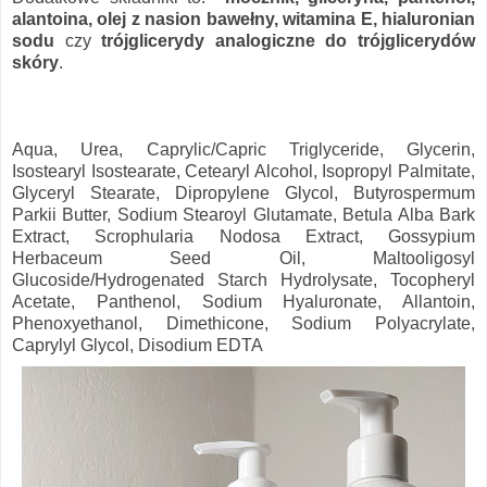
alantoina, olej z nasion bawełny, witamina E, hialuronian
sodu
czy
trójglicerydy analogiczne do trójglicerydów
skóry
.
Aqua, Urea, Caprylic/Capric Triglyceride, Glycerin,
Isostearyl Isostearate, Cetearyl Alcohol, Isopropyl Palmitate,
Glyceryl Stearate, Dipropylene Glycol, Butyrospermum
Parkii Butter, Sodium Stearoyl Glutamate, Betula Alba Bark
Extract, Scrophularia Nodosa Extract, Gossypium
Herbaceum Seed Oil, Maltooligosyl
Glucoside/Hydrogenated Starch Hydrolysate, Tocopheryl
Acetate, Panthenol, Sodium Hyaluronate, Allantoin,
Phenoxyethanol, Dimethicone, Sodium Polyacrylate,
Caprylyl Glycol, Disodium EDTA