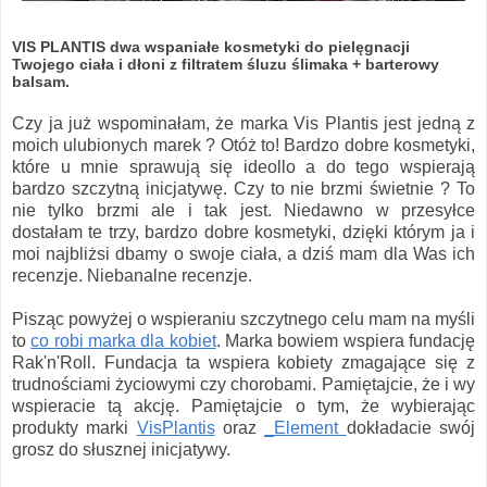
VIS PLANTIS dwa wspaniałe kosmetyki do pielęgnacji
Twojego ciała i dłoni z filtratem śluzu ślimaka + barterowy
balsam.
Czy ja już wspominałam, że marka Vis Plantis jest jedną z
moich ulubionych marek ? Otóż to! Bardzo dobre kosmetyki,
które u mnie sprawują się ideollo a do tego wspierają
bardzo szczytną inicjatywę. Czy to nie brzmi świetnie ? To
nie tylko brzmi ale i tak jest. Niedawno w przesyłce
dostałam te trzy, bardzo dobre kosmetyki, dzięki którym ja i
moi najbliżsi dbamy o swoje ciała, a dziś mam dla Was ich
recenzje. Niebanalne recenzje.
Pisząc powyżej o wspieraniu szczytnego celu mam na myśli
to
co robi marka dla kobiet
. Marka bowiem wspiera fundację
Rak'n'Roll. Fundacja ta wspiera kobiety zmagające się z
trudnościami życiowymi czy chorobami. Pamiętajcie, że i wy
wspieracie tą akcję. Pamiętajcie o tym, że wybierając
produkty marki
VisPlantis
oraz
_Element
dokładacie swój
grosz do słusznej inicjatywy.