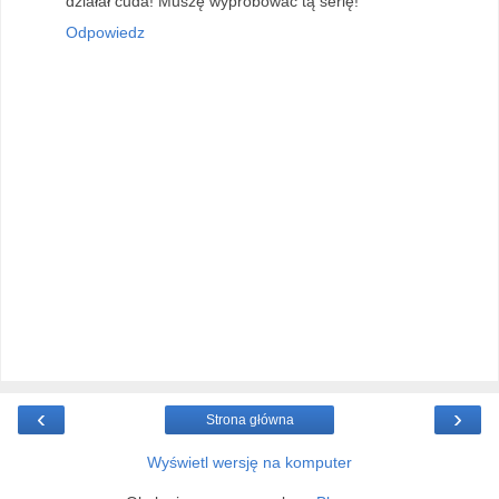
działał cuda! Muszę wypróbować tą serię!
Odpowiedz
‹
›
Strona główna
Wyświetl wersję na komputer