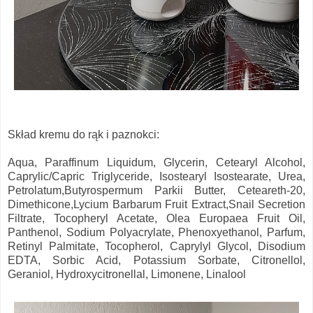
Skład kremu do rąk i paznokci:
Aqua, Paraffinum Liquidum, Glycerin, Cetearyl Alcohol,
Caprylic/Capric Triglyceride, Isostearyl Isostearate, Urea,
Petrolatum,Butyrospermum Parkii Butter, Ceteareth-20,
Dimethicone,Lycium Barbarum Fruit Extract,Snail Secretion
Filtrate, Tocopheryl Acetate, Olea Europaea Fruit Oil,
Panthenol, Sodium Polyacrylate, Phenoxyethanol, Parfum,
Retinyl Palmitate, Tocopherol, Caprylyl Glycol, Disodium
EDTA, Sorbic Acid, Potassium Sorbate, Citronellol,
Geraniol, Hydroxycitronellal, Limonene, Linalool